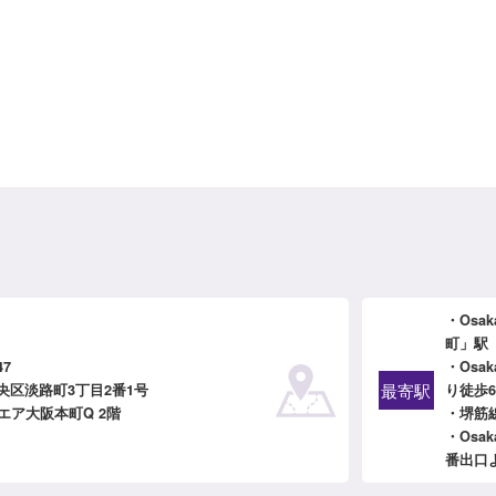
・Osa
町」駅
47
・Osa
最寄駅
央区淡路町3丁目2番1号
り徒歩
エア大阪本町Q 2階
・堺筋
・Osa
番出口