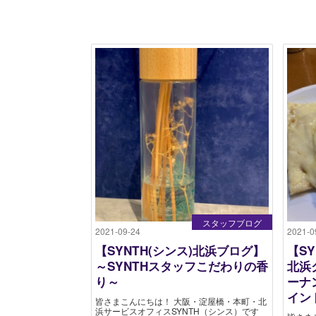
スタッフブログ
2021-09-24
2021-0
【SYNTH(シンス)北浜ブログ】
【S
～SYNTHスタッフこだわりの香
北浜
り～
ーナ
イン
皆さまこんにちは！ 大阪・淀屋橋・本町・北
浜サービスオフィスSYNTH（シンス）です​