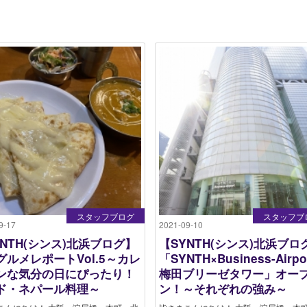
スタッフブログ
スタッフブ
9-17
2021-09-10
YNTH(シンス)北浜ブログ】
【SYNTH(シンス)北浜ブロ
グルメレポートVol.5～カレ
「SYNTH×Business-Airpo
ンな気分の日にぴったり！
梅田ブリーゼタワー」オー
ド・ネパール料理～
ン！～それぞれの強み～