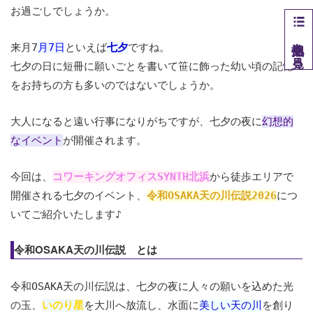
お過ごしでしょうか。
他拠点を見る
来月7
月7日
といえば
七夕
ですね。
七夕の日に
短冊に願いごとを書いて笹に飾った幼い頃の記憶
をお持ちの方も多いのではないでしょうか。
大人になると遠い行事になりがちですが、七夕の夜に
幻想的
なイベント
が開催されます。
今回は、
コワーキングオフィスSYNTH北浜
から徒歩エリアで
開催される七夕のイベント、
令和OSAKA天の川伝説2026
につ
いてご紹介いたします♪
令和OSAKA天の川伝説 とは
令和OSAKA天の川伝説は、七夕の夜に人々の願いを込めた光
の玉、
いのり星
を大川へ放流し、水面に
美しい天の川
を創り