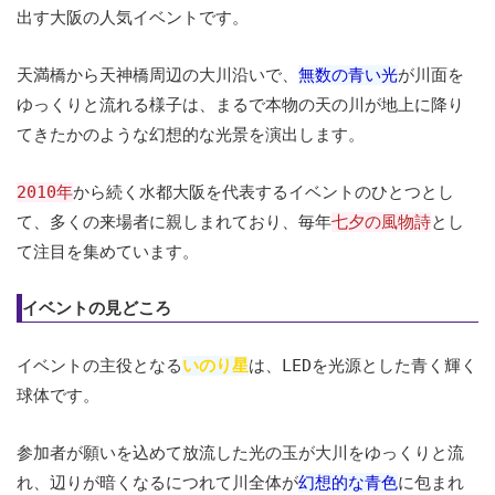
出す大阪の人気イベントです。
天満橋から天神橋周辺の大川沿いで、
無数の青い光
が川面を
ゆっくりと流れる様子は、まるで本物の天の川が地上に降り
てきたかのような幻想的な光景を演出します。
2010年
から続く水都大阪を代表するイベントのひとつとし
て、多くの来場者に親しまれており、毎年
七夕の風物詩
とし
て注目を集めています。
イベントの見どころ
イベントの主役となる
いのり星
は、LEDを光源とした青く輝く
球体です。
参加者が願いを込めて放流した光の玉が大川をゆっくりと流
れ、辺りが暗くなるにつれて川全体が
幻想的な青色
に包まれ