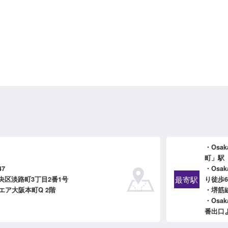
・Osa
町」駅
47
・Osa
最寄駅
央区淡路町3丁目2番1号
り徒歩
エア大阪本町Q 2階
・堺筋
・Osa
番出口