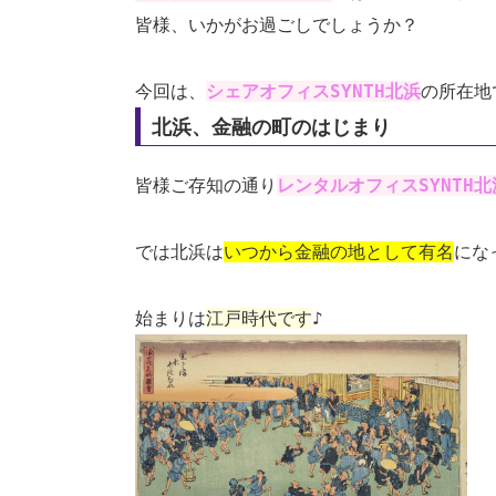
皆様、いかがお過ごしでしょうか？
今回は、
シェアオフィスSYNTH北浜
の所在地
北浜、金融の町のはじまり
皆様ご存知の通り
レンタルオフィスSYNTH北
では北浜は
いつから金融の地として有名
にな
始まりは
江戸時代です
♪