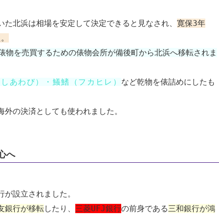
いた北浜は相場を安定して決定できると見なされ、
寛保3年
た。
俵物を売買するための俵物会所が備後町から北浜へ移転されま
など乾物を俵詰めにしたも
ほしあわび）・鱶鰭（フカヒレ）
海外の決済としても使われました。
心へ
行が設立されました。
友銀行が移転
したり、
三菱UFJ銀行
の前身である
三和銀行が鴻