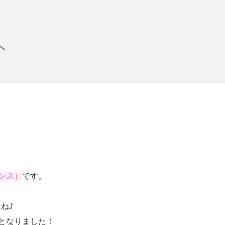
へ
シンス）
です​。
ね♪
となりました！