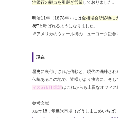
池銀行の拠点を引継ぎ営業
しておりました。
明治11年（1878年）には
金相場会所跡地に
街”
と呼ばれるようになりました。
※アメリカのウォール街のニューヨーク証券
現在
歴史に裏付けされた信頼と、現代の洗練され
伝統あるこの地で、皆様がより快適に、そし
ィスSYNTH北浜
はこれからも上質なオフィス
参考文献
18．堂島米市場（どうじまこめいちば）跡碑”
大阪市.