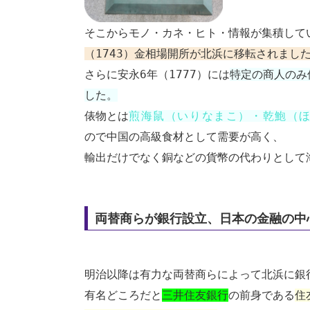
そこからモノ・カネ・ヒト・情報が集積して
（1743）金相場開所が北浜に移転されまし
さらに安永6年（1777）には
特定の商人のみ
した。
俵物とは
煎海鼠（いりなまこ）・乾鮑（
ので中国の高級食材として需要が高く、
輸出だけでなく銅などの貨幣の代わりとして
両替商らが銀行設立、日本の金融の中
明治以降は有力な両替商らによって北浜に銀
有名どころだと
三井住友銀行
の前身である
住