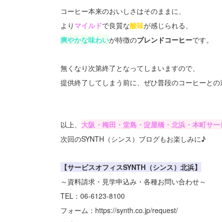
コーヒー本来のおいしさはそのままに、
より
マイルド
で良質な
酸味
が感じられる、
爽やかな味わい
が特徴の
ブレンドコーヒー
です。
無くなり次第終了となってしまいますので、
提供終了してしまう前に、ぜひ普段のコーヒーとの
以上、
大阪・梅田・堂島・淀屋橋・北浜・本町サービ
次回のSYNTH（シンス）ブログもお楽しみに♪
【サービスオフィスSYNTH（シンス）北浜】
～資料請求・見学申込み・各種お問い合わせ～
TEL：06-6123-8100
フォーム：https://synth.co.jp/request/