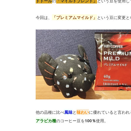
ドトール
の
「マイルドブレンド」
という豆を使用し
今回は、
「プレミアムマイルド」
という豆に変更と
他の品種に比べ
風味
と
味わい
に優れていると言われ
アラビカ種
のコーヒー豆を
100％
使用。