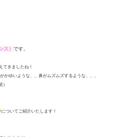
シンス）
です​。
えてきましたね！
目がかゆいような、、鼻がムズムズするような、、、
笑）
ー
についてご紹介いたします！