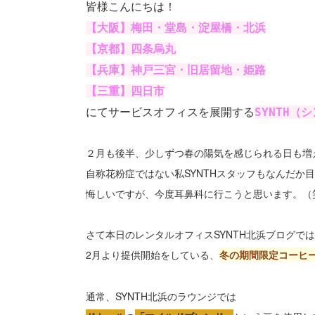
皆様こんにちは！
【大阪】梅田・堂島・淀屋橋・北浜
【京都】四条烏丸
【兵庫】神戸三宮・旧居留地・姫路
【三重】四日市
にてサービスオフィスを展開する
SYNTH（
２月も後半、少しずつ春の陽気を感じられる日も増
自称花粉症ではない私SYNTHスタッフもなんだか
悔しいですが、今度耳鼻科に行こうと思います。（
さて本日のレンタルオフィスSYNTH北浜ブログでは
2月より提供開始をしている、
冬の
期間限定コーヒ
通常、SYNTH北浜のラウンジでは