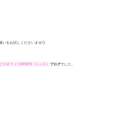
違いをお試しくださいませ◎
スオフィスSYNTH（シンス）
ブログ
でした。