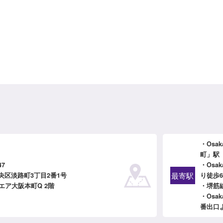
・Osa
町」駅
47
・Osa
最寄駅
央区淡路町3丁目2番1号
り徒歩
エア大阪本町Q 2階
・堺筋
・Osa
番出口